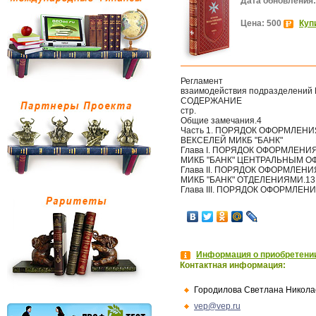
Дата обновления:
Цена: 500
Куп
Регламент
взаимодействия подразделений М
СОДЕРЖАНИЕ
стр.
Общие замечания.4
Часть 1. ПОРЯДОК ОФОРМЛЕН
ВЕКСЕЛЕЙ МИКБ "БАНК"
Глава I. ПОРЯДОК ОФОРМЛЕН
МИКБ "БАНК" ЦЕНТРАЛЬНЫМ О
Глава II. ПОРЯДОК ОФОРМЛЕН
МИКБ "БАНК" ОТДЕЛЕНИЯМИ.13
Глава III. ПОРЯДОК ОФОРМЛЕ
Информация о приобретении
Контактная информация:
Городилова Светлана Никола
vep@vep.ru