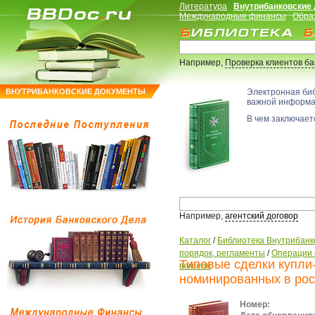
Литература
Внутрибанковские
Международные финансы
Обра
Например,
Проверка клиентов б
ВНУТРИБАНКОВСКИЕ ДОКУМЕНТЫ
Электронная би
важной информ
В чем заключаетс
Например,
агентский договор
Каталог
/
Библиотека Внутрибанк
порядок, регламенты
/
Операции 
Типовые сделки купли-
векселя
номинированных в рос
Номер: