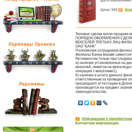
Дата обновления:
Цена: 500
Куп
Типовые сделки купли-продажи в
ПОРЯДОК ОФОРМЛЕНИЯ СДЕЛК
ВЕКСЕЛЕЙ ТРЕТЬИХ ЛИЦ ФИЛ
ОАО "БАНК"
Полномочия сотрудников филиал
Филиалы Банка вправе самостоят
Регламентом только при следующ
а) наличие установленных на да
векселей, лимитов на векселеда
операции с векселями1);
б) наличие в штате данного фи
ответственным за проведение оп
прошедшего аттестацию в Долгов
производится на предмет знания
законодательства.
Информация о приобретении
Контактная информация: