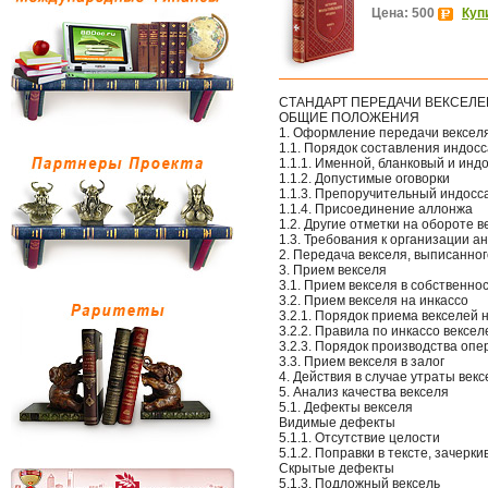
Цена: 500
Куп
СТАНДАРТ ПЕРЕДАЧИ ВЕКСЕЛЕ
ОБЩИЕ ПОЛОЖЕНИЯ
1. Оформление передачи вексел
1.1. Порядок составления индос
1.1.1. Именной, бланковый и ин
1.1.2. Допустимые оговорки
1.1.3. Препоручительный индосс
1.1.4. Присоединение аллонжа
1.2. Другие отметки на обороте в
1.3. Требования к организации а
2. Передача векселя, выписанно
3. Прием векселя
3.1. Прием векселя в собственно
3.2. Прием векселя на инкассо
3.2.1. Порядок приема векселей 
3.2.2. Правила по инкассо вексел
3.2.3. Порядок производства оп
3.3. Прием векселя в залог
4. Действия в случае утраты век
5. Анализ качества векселя
5.1. Дефекты векселя
Видимые дефекты
5.1.1. Отсутствие целости
5.1.2. Поправки в тексте, зачерк
Скрытые дефекты
5.1.3. Подложный вексель