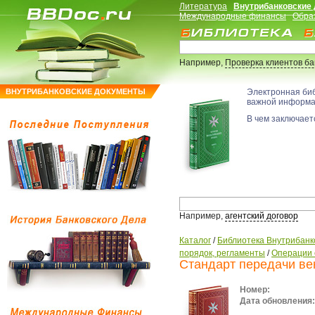
Литература
Внутрибанковские
Международные финансы
Обра
Например,
Проверка клиентов б
ВНУТРИБАНКОВСКИЕ ДОКУМЕНТЫ
Электронная би
важной информ
В чем заключаетс
Например,
агентский договор
Каталог
/
Библиотека Внутрибанк
порядок, регламенты
/
Операции 
Стандарт передачи ве
Номер:
Дата обновления: