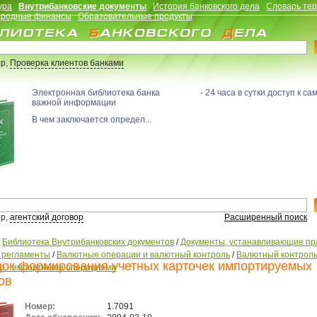
ура
Внутрибанковские документы
История банковского дела
Словарь те
родные финансы
Образовательные продукты
р,
Проверка клиентов банками
Электронная библиотека банка - 24 часа в сутки доступ к са
важной информации
В чем заключается определ...
р,
агентский договор
Расширенный поиск
/
Библиотека Внутрибанковских документов
/
Документы, устанавливающие пр
, регламенты
/
Валютные операции и валютный контроль
/
Валютный контроль
ок формирования учетных карточек импортируемых
но - импортными операциями
ов
Номер:
1.7091