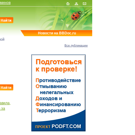
рминов
Новости на BBDoc.ru
мой
Все публикации
авила,
 за