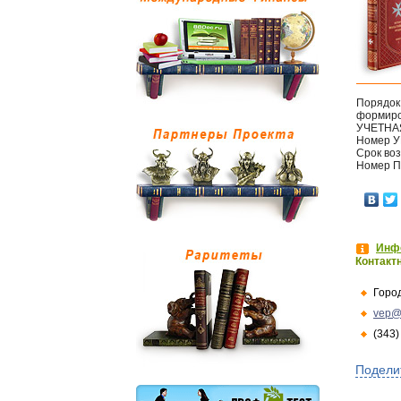
Порядок
формиро
УЧЕТНА
Номер У
Срок во
Номер 
Инфо
Контакт
Горо
vep@
(343)
Подели