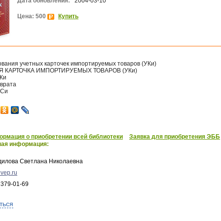
Дата обновления:
2004-03-10
Цена: 500
Купить
вания учетных карточек импортируемых товаров (УКи)
Я КАРТОЧКА ИМПОРТИРУЕМЫХ ТОВАРОВ (УКи)
Ки
зврата
ПСи
рмация о приобретении всей библиотеки
Заявка для приобретения ЭББ
ная информация:
дилова Светлана Николаевна
vep.ru
 379-01-69
ться