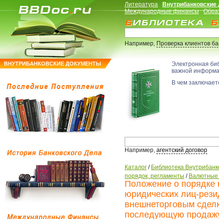
Литература
Внутрибанковские
Международные финансы
Обра
Например,
Проверка клиентов б
ВНУТРИБАНКОВСКИЕ ДОКУМЕНТЫ
Электронная би
важной информ
В чем заключаетс
Например,
агентский договор
Каталог
/
Библиотека Внутрибанк
порядок, регламенты
/
Валютные 
Положение о порядке 
юридических лиц-рези
внешнеторговым сдел
последующую продажу 