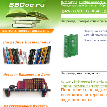
Литература
Внутрибанковские
Международные финансы
Обра
Например,
Проверка клиентов б
ВНУТРИБАНКОВСКИЕ ДОКУМЕНТЫ
Электронная би
важной информ
В чем заключаетс
Например,
агентский договор
Каталог
/
Библиотека Внутрибанк
порядок, регламенты
/
Бухгалтерс
Положение о порядке б
возможные потери по с
задолженности