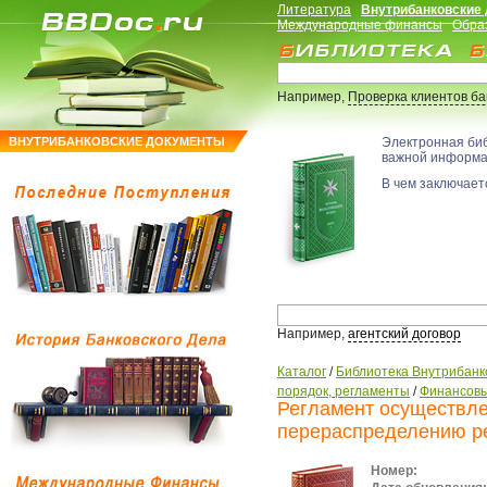
Литература
Внутрибанковские
Международные финансы
Обра
Например,
Проверка клиентов б
ВНУТРИБАНКОВСКИЕ ДОКУМЕНТЫ
Электронная би
важной информ
В чем заключаетс
Например,
агентский договор
Каталог
/
Библиотека Внутрибанк
порядок, регламенты
/
Финансовы
Регламент осуществле
перераспределению ре
Номер: