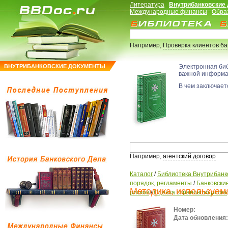
Литература
Внутрибанковские
Международные финансы
Обра
Например,
Проверка клиентов б
ВНУТРИБАНКОВСКИЕ ДОКУМЕНТЫ
Электронная би
важной информ
В чем заключаетс
Например,
агентский договор
Каталог
/
Библиотека Внутрибанк
порядок, регламенты
/
Банковские
Методика, используем
рисков
/
Оценка странового риска
Номер:
Дата обновления: