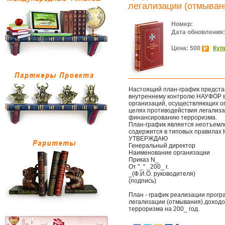
легализации (отмыван
Номер:
Дата обновления:
Цена: 500
Куп
Настоящий план-график представ
внутреннему контролю НАУФОР в 
организаций, осуществляющих о
целях противодействия легализа
финансированию терроризма.
План-график является неотъемл
содержится в типовых правилах
УТВЕРЖДАЮ
Генеральный директор
Наименование организации
Приказ N_
От "_" _200_ г.
_(Ф.И.О. руководителя)
(подпись)
План - график реализации прогр
легализации (отмывания) доход
терроризма на 200_ год.