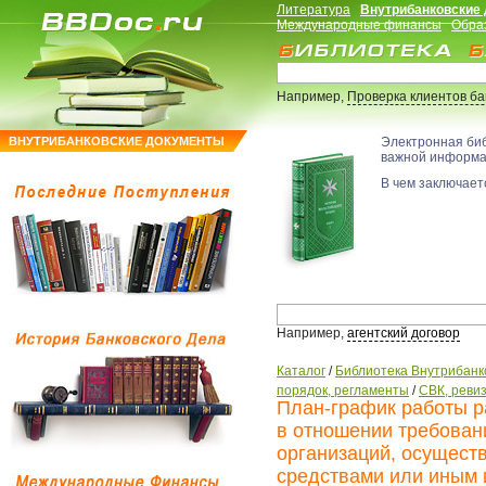
Литература
Внутрибанковские
Международные финансы
Обра
Например,
Проверка клиентов б
ВНУТРИБАНКОВСКИЕ ДОКУМЕНТЫ
Электронная би
важной информ
В чем заключаетс
Например,
агентский договор
Каталог
/
Библиотека Внутрибанк
порядок, регламенты
/
СВК, ревиз
План-график работы р
в отношении требован
организаций, осущес
средствами или иным 