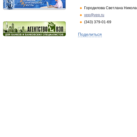
Городилова Светлана Никола
vep@vep.ru
(343) 379-01-69
Поделиться