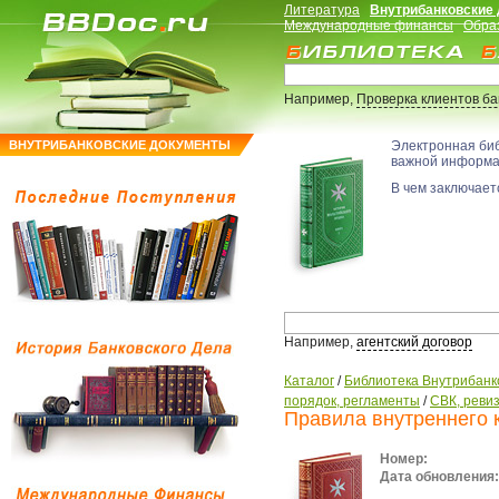
Литература
Внутрибанковские
Международные финансы
Обра
Например,
Проверка клиентов б
ВНУТРИБАНКОВСКИЕ ДОКУМЕНТЫ
Электронная би
важной информ
В чем заключаетс
Например,
агентский договор
Каталог
/
Библиотека Внутрибанк
порядок, регламенты
/
СВК, ревиз
Правила внутреннего к
Номер:
Дата обновления: