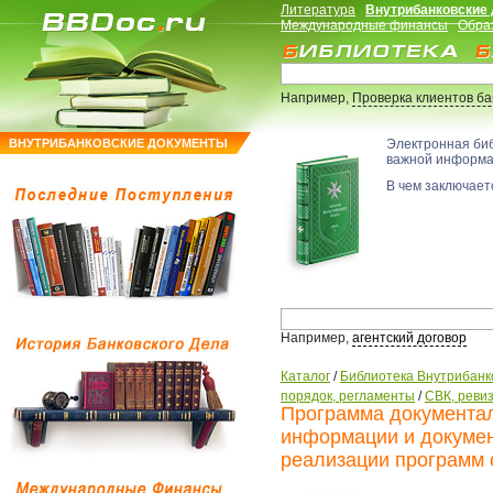
Литература
Внутрибанковские
Международные финансы
Обра
Например,
Проверка клиентов б
ВНУТРИБАНКОВСКИЕ ДОКУМЕНТЫ
Электронная би
важной информ
В чем заключаетс
Например,
агентский договор
Каталог
/
Библиотека Внутрибанк
порядок, регламенты
/
СВК, ревиз
Программа документал
информации и докумен
реализации программ 