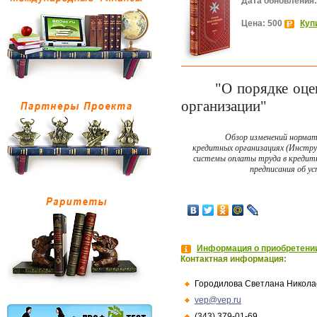
Дата обновления:
Цена: 500
Куп
"О порядке оце
организации"
Обзор изменений нормат
кредитных организациях (Инстру
системы оплаты труда в кредитн
предписания об у
Информация о приобретении
Контактная информация:
Городилова Светлана Никола
vep@vep.ru
(343) 379-01-69