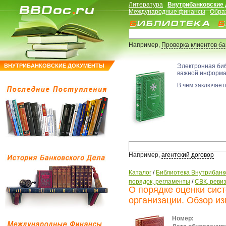
Литература
Внутрибанковские
Международные финансы
Обра
Например,
Проверка клиентов б
ВНУТРИБАНКОВСКИЕ ДОКУМЕНТЫ
Электронная би
важной информ
В чем заключаетс
Например,
агентский договор
Каталог
/
Библиотека Внутрибанк
порядок, регламенты
/
СВК, ревиз
О порядке оценки сис
организации. Обзор и
Номер: