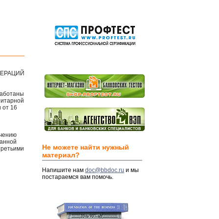
ПЕРАЦИЙ
работаны
зитарной
 от 16
ечению
занной
Не можете найти нужный
третьими
материал?
Напишите нам
doc@bbdoc.ru
и мы
постараемся вам помочь.