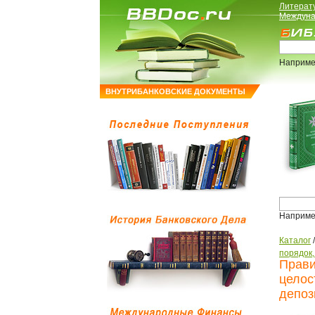
Литерат
Междуна
Наприме
ВНУТРИБАНКОВСКИЕ ДОКУМЕНТЫ
Наприме
Каталог
порядок
Прави
целос
депоз