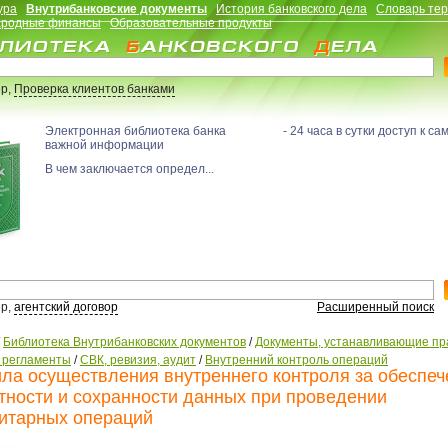
ура
Внутрибанковские документы
История банковского дела
Словарь те
родные финансы
Образовательные продукты
р,
Проверка клиентов банками
Электронная библиотека банка - 24 часа в сутки доступ к са
важной информации
В чем заключается определ...
р,
агентский договор
Расширенный поиск
/
Библиотека Внутрибанковских документов
/
Документы, устанавливающие пр
, регламенты
/
СВК, ревизия, аудит
/
Внутренний контроль операций
ла осуществления внутреннего контроля за обеспе
тности и сохранности данных при проведении
итарных операций