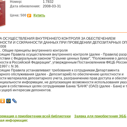
Номер:
1.7832
Дата обновления:
2008-03-31
Цена: 500
Купить
А ОСУЩЕСТВЛЕНИЯ ВНУТРЕННЕГО КОНТРОЛЯ ЗА ОБЕСПЕЧЕНИЕМ
НОСТИ И СОХРАННОСТИ ДАННЫХ ПРИ ПРОВЕДЕНИИ ДЕПОЗИТАРНЫХ О
2008
1. Общие принципы внутреннего контроля
тоящие Правила осуществления внутреннего контроля (далее - Правила) раз
етствии с Федеральным законом "О рынке ценных бумаг", "Положением о депо
ности в Российской Федерации", утвержденным Постановлением ФКЦБ России
1997 г. N 36.
тоящие Правила устанавливают требования к сотрудникам Департамента
арного обслуживания (далее - Депозитарий) по обеспечению целостности и
ости материалов депозитарного учета, разграничению прав доступа и обесп
нциальности информации, не допускающие возможности использования ука
ии в собственных целях сотрудниками Банка "БАНК" (ОАО) (далее - Банк) и 
в ущерб интересам депонентов.
рмация о приобретении всей библиотеки
Заявка для приобретения ЭББ
ная информация: