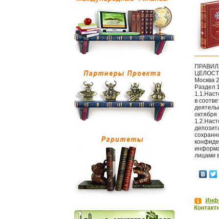
ПРАВИЛ
ЦЕЛОСТ
Москва 
Раздел 
1.1.Нас
в соотв
деятель
октября 
1.2.Нас
депозит
сохранн
конфиде
информац
лицами 
Инфо
Контакт