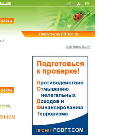
рминов
Новости на BBDoc.ru
мой
Все публикации
авила,
чением