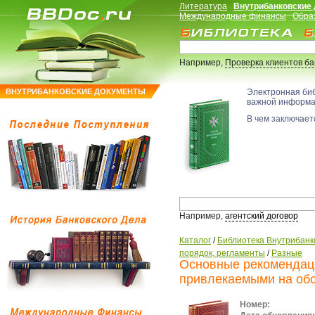
Литература
Внутрибанковские
Международные финансы
Обра
Например,
Проверка клиентов б
ВНУТРИБАНКОВСКИЕ ДОКУМЕНТЫ
Электронная би
важной информ
В чем заключаетс
Например,
агентский договор
Каталог
/
Библиотека Внутрибанк
порядок, регламенты
/
Разные
Основные рекомендаци
привлекаемыми на обс
Номер: