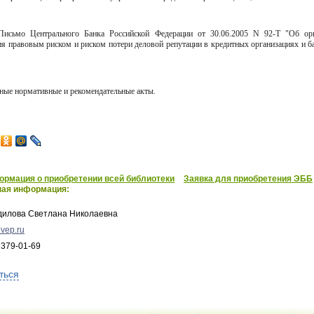
Письмо Центрального Банка Российской Федерации от 30.06.2005 N 92-Т "Об ор
ия правовым риском и риском потери деловой репутации в кредитных организациях и б
иные нормативные и рекомендательные акты.
рмация о приобретении всей библиотеки
Заявка для приобретения ЭББ
ная информация:
дилова Светлана Николаевна
vep.ru
 379-01-69
ться