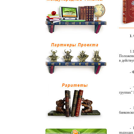
1.
1.1
Положен
в действ
- 
-
группах" 
- 
банковско
- 
подходах 