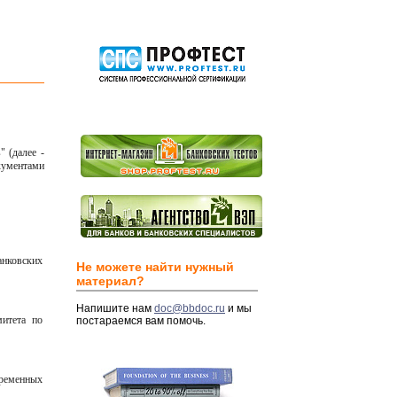
" (
далее -
кументами
анковских
Не можете найти нужный
материал?
Напишите нам
doc@bbdoc.ru
и мы
итета по
постараемся вам помочь.
временных