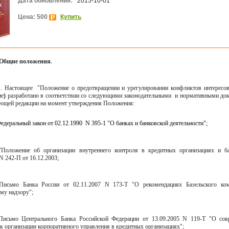
Дата обновления:
2015-10-01
Цена: 500
Купить
 Общие положения.
.
Настоящее
"Положение о предотвращении и урегулировании конфликтов интересов
ие
)
разработано в соответствии со следующими законодательными
и нормативными до
ующей редакции на момент утверждения Положения:
Федеральный закон от 02.12.1990
N 395-1 "О банках и банковской деятельности";
"Положение об организации внутреннего контроля в кредитных организациях и б
N 242-П от 16.12.2003;
Письмо Банка России от 02.11.2007 N 173-Т "О рекомендациях Базельского ком
му надзору";
Письмо Центрального Банка Российской Федерации от 13.09.2005 N 119-Т "О со
к организации корпоративного управления в кредитных организациях";