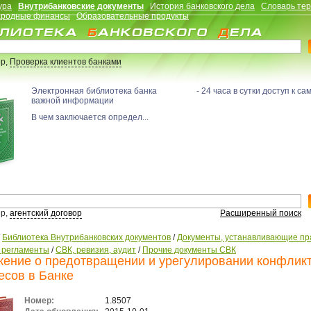
ура
Внутрибанковские документы
История банковского дела
Словарь те
родные финансы
Образовательные продукты
р,
Проверка клиентов банками
Электронная библиотека банка - 24 часа в сутки доступ к са
важной информации
В чем заключается определ...
р,
агентский договор
Расширенный поиск
/
Библиотека Внутрибанковских документов
/
Документы, устанавливающие пр
, регламенты
/
СВК, ревизия, аудит
/
Прочие документы СВК
ение о предотвращении и урегулировании конфлик
есов в Банке
Номер:
1.8507