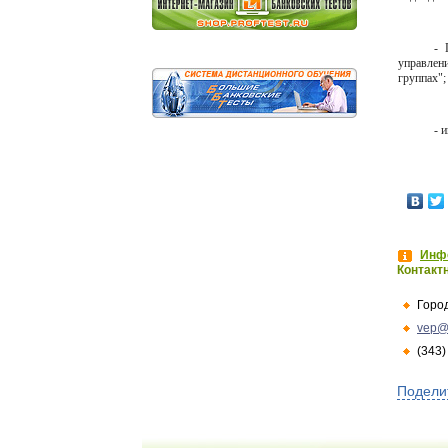
- 
управлен
группах";
- 
Инфо
Контакт
Горо
vep@
(343)
Подели