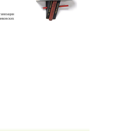
ганизации
анковских