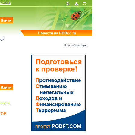
рминов
Новости на BBDoc.ru
мой
Все публикации
авила,
тов