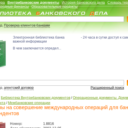
ура
Внутрибанковские документы
История банковского дела
Словарь те
родные финансы
Образовательные продукты
р,
Проверка клиентов банками
Электронная библиотека банка - 24 часа в сутки доступ к са
важной информации
В чем заключается определ...
р,
агентский договор
Расширенный поиск
/
Библиотека Внутрибанковских документов
/
Операционные документы. Доку
нта
/
Межбанковские операции
ы на совершение международных операций для бан
ндентов
Номер:
1.8816