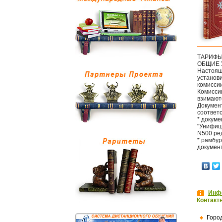
ТАРИФЫ 
ОБЩИЕ 
Настоящ
установи
комисси
Комисси
взимают
Докумен
соответ
* докум
"Унифиц
N500 ред
* рамбу
документ
Инфо
Контакт
Горо