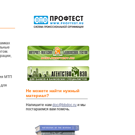
амках
альные
нтом.
рации,
ция МТП
 для
Не можете найти нужный
материал?
Напишите нам
doc@bbdoc.ru
и мы
постараемся вам помочь.