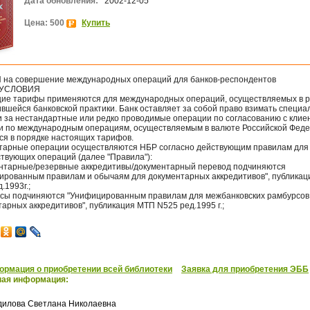
Дата обновления:
2002-12-05
Цена: 500
Купить
на совершение международных операций для банков-респондентов
УСЛОВИЯ
ие тарифы применяются для международных операций, осуществляемых в р
вшейся банковской практики. Банк оставляет за собой право взимать специ
и за нестандартные или редко проводимые операции по согласованию с клие
и по международным операциям, осуществляемым в валюте Российской Феде
ся в порядке настоящих тарифов.
тарные операции осуществляются НБР согласно действующим правилам для
ствующих операций (далее "Правила"):
ентарные/резервные аккредитивы/документарный перевод подчиняются
ированным правилам и обычаям для документарных аккредитивов", публика
.1993г.;
рсы подчиняются "Унифицированным правилам для межбанковских рамбурсов
арных аккредитивов", публикация МТП N525 ред.1995 г.;
рмация о приобретении всей библиотеки
Заявка для приобретения ЭББ
ная информация:
дилова Светлана Николаевна