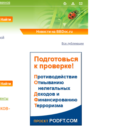
рминов
Новости на BBDoc.ru
мой
Все публикации
менты
ков-