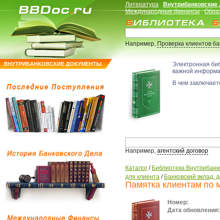
Литература
Внутрибанковские
Международные финансы
Обра
Например,
Проверка клиентов б
ВНУТРИБАНКОВСКИЕ ДОКУМЕНТЫ
Электронная би
важной информ
В чем заключаетс
Например,
агентский договор
Каталог
/
Библиотека Внутрибанк
для клиента
/
Банковский вклад, 
Памятка клиентам по
Номер:
Дата обновления: