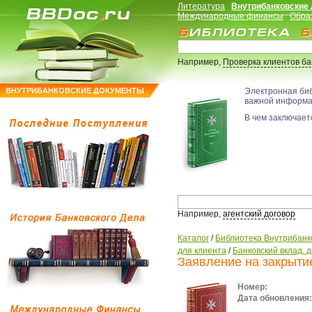
Литература
Внутрибанковские
Международные финансы
Обра
Например,
Проверка клиентов б
ВНУТРИБАНКОВСКИЕ ДОКУМЕНТЫ
Электронная би
важной информ
В чем заключаетс
Например,
агентский договор
Каталог
/
Библиотека Внутрибанк
для клиента
/
Банковский вклад, 
Заявление на закрыти
Номер:
Дата обновления: