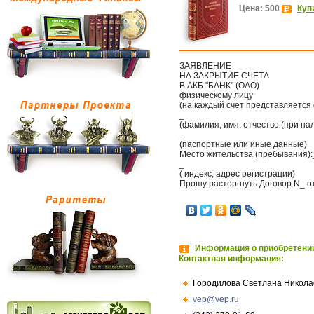
Цена: 500
Куп
ЗАЯВЛЕНИЕ
НА ЗАКРЫТИЕ СЧЕТА
В АКБ "БАНК" (ОАО)
физическому лицу
(на каждый счет представляется
_
(фамилия, имя, отчество (при на
_
(паспортные или иные данные)
Место жительства (пребывания):
_
( индекс, адрес регистрации)
Прошу расторгнуть Договор N_ от
Информация о приобретении
Контактная информация:
Городилова Светлана Никола
vep@vep.ru