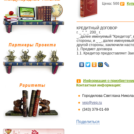
Цена: 500
Куп
КРЕДИТНЫЙ ДОГОВОР
г. _ "_"_ 200_ г.
_, далее именуемый "Кредитор", 
стороны, и _ _, далее именуемый
другой стороны, заключили наст
1. Предмет договора
1.1. Кредитор предоставляет Заем
Информация о приобретении
Контактная информация:
Городилова Светлана Никола
vep@vep.ru
(343) 379-01-69
Поделиться