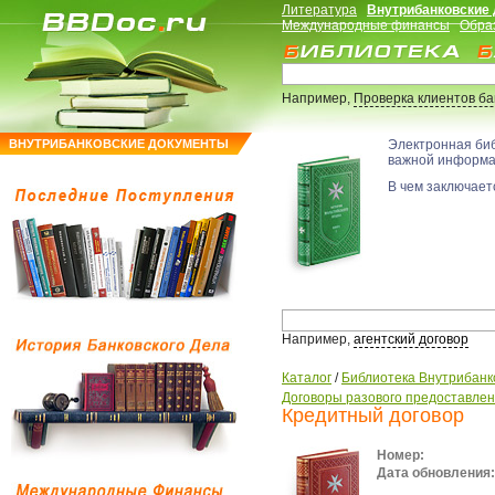
Литература
Внутрибанковские
Международные финансы
Обра
Например,
Проверка клиентов б
ВНУТРИБАНКОВСКИЕ ДОКУМЕНТЫ
Электронная би
важной информ
В чем заключаетс
Например,
агентский договор
Каталог
/
Библиотека Внутрибанк
Договоры разового предоставлен
Кредитный договор
Номер:
Дата обновления: