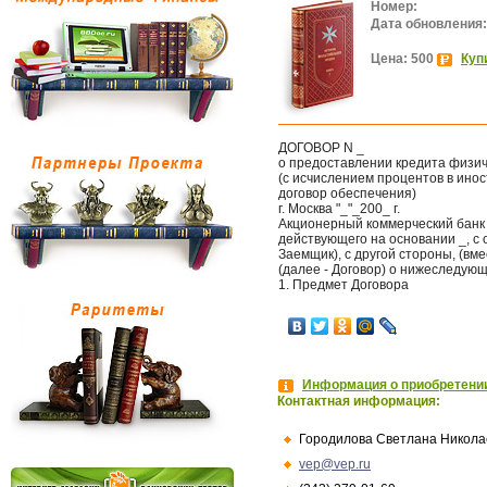
Номер:
Дата обновления:
Цена: 500
Куп
ДОГОВОР N _
о предоставлении кредита физич
(с исчислением процентов в ино
договор обеспечения)
г. Москва "_"_200_ г.
Акционерный коммерческий банк ".
действующего на основании _, с о
Заемщик), с другой стороны, (в
(далее - Договор) о нижеследую
1. Предмет Договора
Информация о приобретении
Контактная информация:
Городилова Светлана Никола
vep@vep.ru