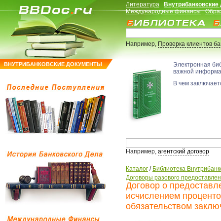
Литература
Внутрибанковские
Международные финансы
Обра
Например,
Проверка клиентов б
ВНУТРИБАНКОВСКИЕ ДОКУМЕНТЫ
Электронная би
важной информ
В чем заключаетс
Например,
агентский договор
Каталог
/
Библиотека Внутрибанк
Договоры разового предоставлен
Договор о предоставл
исчислением проценто
обязательством заклю