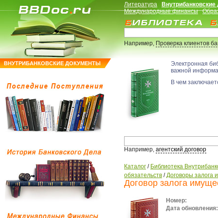
Литература
Внутрибанковские
Международные финансы
Обра
Например,
Проверка клиентов б
ВНУТРИБАНКОВСКИЕ ДОКУМЕНТЫ
Электронная би
важной информ
В чем заключаетс
Например,
агентский договор
Каталог
/
Библиотека Внутрибанк
обязательств
/
Договоры залога 
Договор залога имуще
Номер:
Дата обновления: