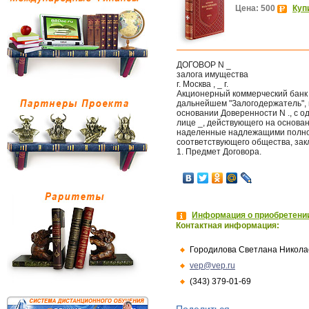
Цена: 500
Куп
ДОГОВОР N _
залога имущества
г. Москва , _ г.
Акционерный коммерческий банк 
дальнейшем "Залогодержатель", 
основании Доверенности N ., с о
лице _, действующего на основа
наделенные надлежащими полно
соответствующего общества, за
1. Предмет Договора.
Информация о приобретении
Контактная информация:
Городилова Светлана Никола
vep@vep.ru
(343) 379-01-69