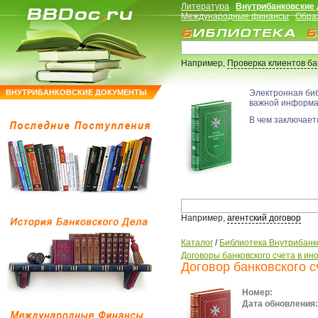
Литература
Внутрибанковские
Международные финансы
Обра
Например,
Проверка клиентов б
ВНУТРИБАНКОВСКИЕ ДОКУМЕНТЫ
Электронная би
важной информ
В чем заключаетс
Например,
агентский договор
Каталог
/
Библиотека Внутрибанк
Договоры банковского счета в и
Договор банковского с
Номер:
Дата обновления: