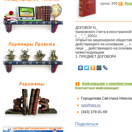
Цена: 500
Куп
ДОГОВОР N_
банковского счета в иностранной
г. _ "_"_2001г.
Открытое акционерное общество "
действующего на основании _., с
лице _, действующего на основан
нижеследующем:
1. ПРЕДМЕТ ДОГОВОРА
Информация о приобретении
Контактная информация:
Городилова Светлана Никола
vep@vep.ru
(343) 379-01-69
Поделиться