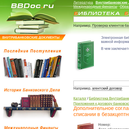
Литература
Внутрибанковские
Международные финансы
Обра
Например,
Проверка клиентов б
ВНУТРИБАНКОВСКИЕ ДОКУМЕНТЫ
Электронная би
важной информ
В чем заключаетс
Например,
агентский договор
Каталог
/
Библиотека Внутрибанк
Приложения к договору банковско
Дополнительное соглаш
списании в безакцептн
Номер: