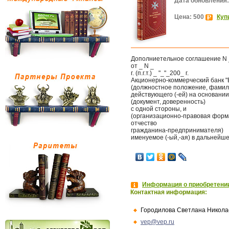
Дата обновления:
Цена: 500
Куп
Дополниетельное соглашение N _
от _ N _
г. (п.г.т.) _ "_"_200_ г.
Акционерно-коммерческий банк "
(должностное положение, фамили
действующего (-ей) на основании
(документ, доверенность)
с одной стороны, и
(организационно-правовая форм
отчество
гражданина-предпринимателя)
именуемое (-ый,-ая) в дальнейше
Информация о приобретении
Контактная информация:
Городилова Светлана Никола
vep@vep.ru