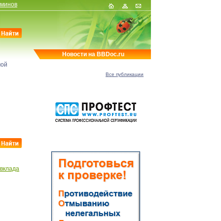
рминов
Новости на BBDoc.ru
мой
Все публикации
 вклада