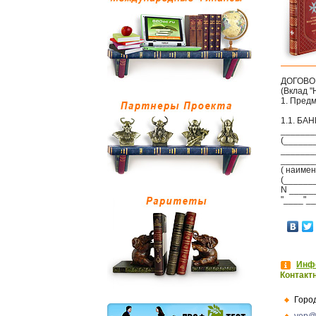
ДОГОВО
(Вклад 
1. Пред
1.1. БА
_______
(______
_______
_______
( наиме
(______
N _____
"____"_
Инфо
Контакт
Горо