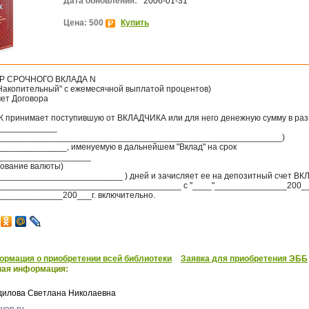
Дата обновления:
2006-01-31
Цена: 500
Купить
Р СРОЧНОГО ВКЛАДА N
"Накопительный" с ежемесячной выплатой процентов)
мет Договора
НК принимает поступившую от ВКЛАДЧИКА или для него денежную сумму в ра
____________
___________________________________________________________)
______________, именуемую в дальнейшем "Вклад" на срок
___________________
нование валюты)
__________________________ ) дней и зачисляет ее на депозитный счет В
______________________________________ с "____"_______________200___
______________200___г. включительно.
рмация о приобретении всей библиотеки
Заявка для приобретения ЭББ
ная информация:
дилова Светлана Николаевна