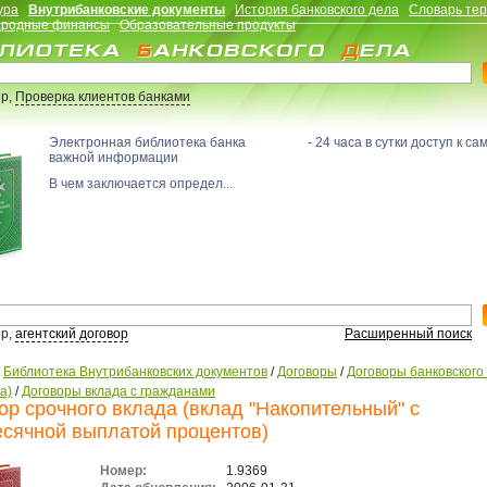
ура
Внутрибанковские документы
История банковского дела
Словарь те
родные финансы
Образовательные продукты
р,
Проверка клиентов банками
Электронная библиотека банка - 24 часа в сутки доступ к са
важной информации
В чем заключается определ...
р,
агентский договор
Расширенный поиск
/
Библиотека Внутрибанковских документов
/
Договоры
/
Договоры банковского
а)
/
Договоры вклада с гражданами
ор срочного вклада (вклад "Накопительный" с
сячной выплатой процентов)
Номер:
1.9369