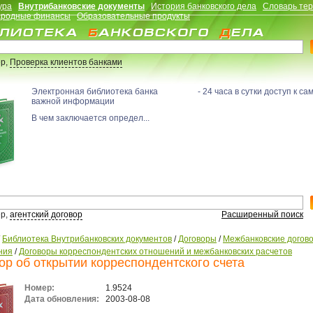
ура
Внутрибанковские документы
История банковского дела
Словарь те
родные финансы
Образовательные продукты
р,
Проверка клиентов банками
Электронная библиотека банка - 24 часа в сутки доступ к са
важной информации
В чем заключается определ...
р,
агентский договор
Расширенный поиск
/
Библиотека Внутрибанковских документов
/
Договоры
/
Межбанковские догов
ния
/
Договоры корреспондентских отношений и межбанковских расчетов
ор об открытии корреспондентского счета
Номер:
1.9524
Дата обновления:
2003-08-08