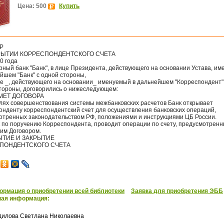
Цена: 500
Купить
Р
РЫТИИ КОРРЕСПОНДЕНТСКОГО СЧЕТА
0 года
рный банк "Банк", в лице Президента, действующего на основании Устава, и
йшем "Банк" с одной стороны,
це _, действующего на основании_ именуемый в дальнейшем "Корреспондент",
стороны, договорились о нижеследующем:
ДМЕТ ДОГОВОРА
целях совершенствования системы межбанковских расчетов Банк открывает
онденту корреспондентский счет для осуществления банковских операций,
отренных законодательством РФ, положениями и инструкциями ЦБ России.
к по поручению Корреспондента, проводит операции по счету, предусмотрен
им Договором.
РЫТИЕ И ЗАКРЫТИЕ
ПОНДЕНТСКОГО СЧЕТА
рмация о приобретении всей библиотеки
Заявка для приобретения ЭББ
ная информация:
дилова Светлана Николаевна