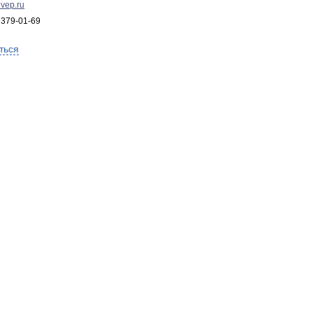
vep.ru
 379-01-69
ться