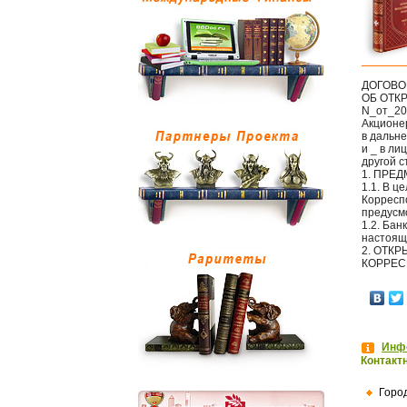
ДОГОВО
ОБ ОТК
N_от_20
Акционе
в дальне
и _ в ли
другой 
1. ПРЕ
1.1. В 
Корресп
предусм
1.2. Бан
настоящ
2. ОТК
КОРРЕС
Инфо
Контакт
Горо