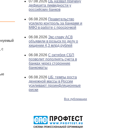
07.08.2026
ЦБ назвал причину
дефицита ликвидности у
российских банков
06.08.2026
Правительство
усилило контроль за банками и
МФО в работе с просрочкой
06.08.2026
Экс-главу АСВ
менуемый
объявили в розыск по делу о
хищении 4,3 млрд рублей
 с
06.08.2026
С октября СБП
позволит пополнять счета в
банках через сторонние
банкоматы
ные
06.08.2026
ЦБ: темпы роста
денежной массы в России
усиливают проинфляционные
риски
Все публикации