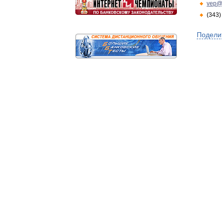
vep@
(343)
Подели