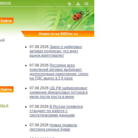
рминов
Новости на BBDoc.ru
мой
07.08.2026
Закон о цифровых
активах подписан: что ждет
рынок криптовалют
07.08.2026
Россияне всех
поколений активно выбирают
долгосрочные накопления: спрос
на ПДС вырос в 2,6 раза
07.08.2026
ЦБ РФ зафиксировал
снижение финансовых потоков в
июле после роста в июне
оры и
07.08.2026
В России появился
стандарт по работе с
синтетическими данными
07.08.2026
Новые правила
листинга ценных бумаг