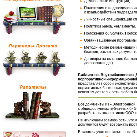
Должностные инструкции;
Положения о подразделениях
о взаимодействии подраздел
Личностные спецификации сп
Политики банка, Регламенты,
Положения об услугах, Полож
Организационные программы, 
Методические рекомендации и
бланков, расчетных документо
Договоры на оказание банков
договорам и др.)
Библиотека Внутрибанковских 
Корпоративной информационной
представляет собой экспертную 
нормативных банковских докумен
аспектам деятельности любого б
Все документы из «Электронной 
с общедоступных публичных библ
разработаны коллективом ООО «
Не исключаем возможности, что а
документов будут возражать про
В таком случае поставьте нас об