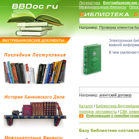
Литература
Внутрибанковские
Международные финансы
Обра
Например,
Проверка клиентов б
ВНУТРИБАНКОВСКИЕ ДОКУМЕНТЫ
Электронная би
важной информ
В чем заключаетс
Например,
агентский договор
Каталог
/
Библиотека Внутрибанк
порядок, регламенты
/
СВК, ревиз
Информация о приобретении
Базу библиотеки составля