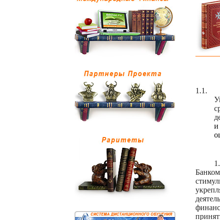
1.1.
У
с
д
и
о
1.
Банком
стимул
укрепл
деятел
финанс
принят