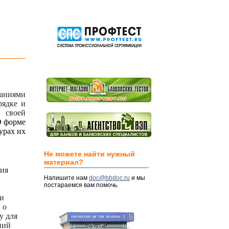
ваниями
рядке и
 своей
О форме
урах их
Не можете найти нужный
материал?
тия
Напишите нам
doc@bbdoc.ru
и мы
постараемся вам помочь.
ти
 о
у
для
ний