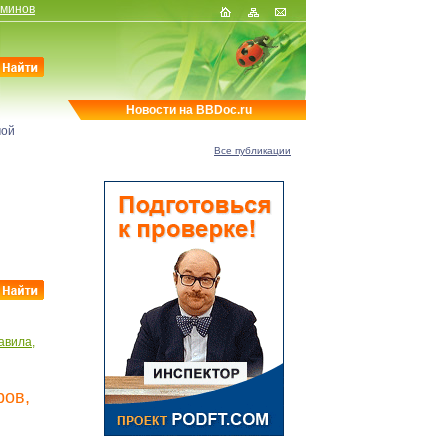
рминов
Новости на BBDoc.ru
мой
Все публикации
авила,
ров,