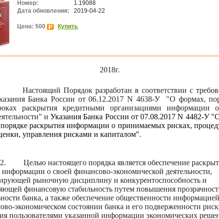
Номер:
1.19088
Дата обновления:
2019-04-22
Цена: 500
Купить
2018г.
Настоящ
ий
Порядок
разработан в соответствии с требо
казания Банка России от 06.12.2017
N 4638-У
"О формах, по
роках раскрытия кредитными организациями информации о
еятельности" и
Указани
я
Банка России от 07.08.2017
N
4482-У "
 порядке раскрытия информации о принимаемых рисках, процед
ценки, управления рисками и капиталом"
.
2.
Целью настоящего
порядка
является обеспечение раскры
информации о своей финансово-экономической деятельности,
ирующей рыночную дисциплину и конкурентоспособность и
яющей финансовую стабильность путем повышения прозрачнос
ьности банка, а также обеспечение общественности информацией
ово-экономическом состоянии банка и его подверженности риск
ия пользователями указанной информации экономических реше