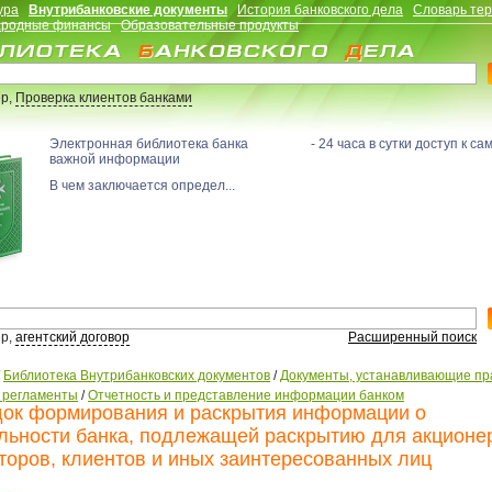
ура
Внутрибанковские документы
История банковского дела
Словарь те
родные финансы
Образовательные продукты
р,
Проверка клиентов банками
Электронная библиотека банка - 24 часа в сутки доступ к са
важной информации
В чем заключается определ...
р,
агентский договор
Расширенный поиск
/
Библиотека Внутрибанковских документов
/
Документы, устанавливающие пр
, регламенты
/
Отчетность и представление информации банком
ок формирования и раскрытия информации о
льности банка, подлежащей раскрытию для акционе
торов, клиентов и иных заинтересованных лиц