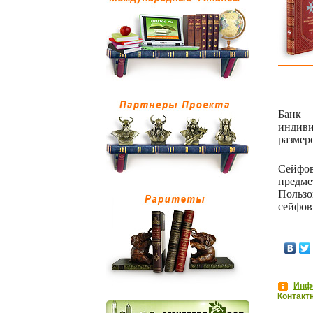
Банк 
индив
размер
Сейфов
предме
Пользо
сейфов
Инфо
Контакт