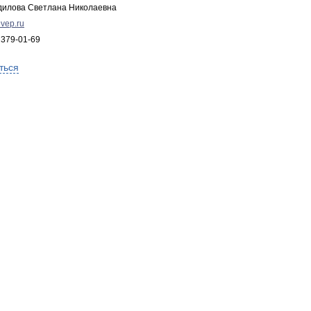
дилова Светлана Николаевна
vep.ru
 379-01-69
ться