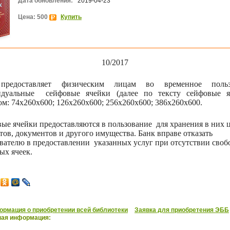
Дата обновления:
2019-04-23
Цена: 500
Купить
10/2017
предоставляет физическим лицам во временное польз
идуальные
сейфовые ячейки (далее по тексту сейфовые я
ом: 74x260х600; 126х260х600; 256х260х600; 386х260х600.
ые ячейки предоставляются в пользование
для хранения в них
тов, документов и другого имущества. Банк вправе отказать
вателю в предоставлении
указанных услуг при отсутствии сво
ых ячеек.
рмация о приобретении всей библиотеки
Заявка для приобретения ЭББ
ная информация: