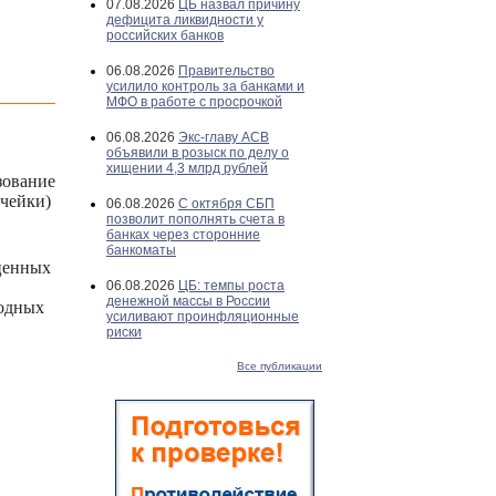
07.08.2026
ЦБ назвал причину
дефицита ликвидности у
российских банков
06.08.2026
Правительство
усилило контроль за банками и
МФО в работе с просрочкой
06.08.2026
Экс-главу АСВ
объявили в розыск по делу о
хищении 4,3 млрд рублей
ование
чейки)
06.08.2026
С октября СБП
позволит пополнять счета в
банках через сторонние
банкоматы
 ценных
06.08.2026
ЦБ: темпы роста
денежной массы в России
бодных
усиливают проинфляционные
риски
Все публикации