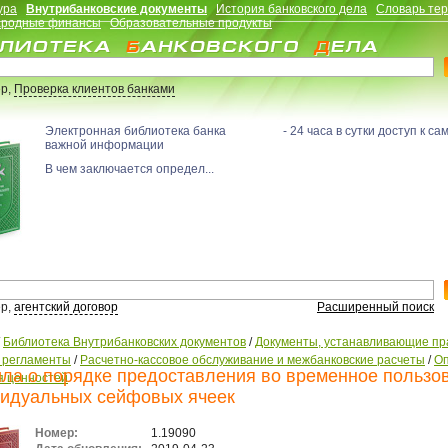
ура
Внутрибанковские документы
История банковского дела
Словарь те
родные финансы
Образовательные продукты
р,
Проверка клиентов банками
Электронная библиотека банка - 24 часа в сутки доступ к са
важной информации
В чем заключается определ...
р,
агентский договор
Расширенный поиск
/
Библиотека Внутрибанковских документов
/
Документы, устанавливающие пр
, регламенты
/
Расчетно-кассовое обслуживание и межбанковские расчеты
/
О
ла о порядке предоставления во временное пользо
я ценностей
идуальных сейфовых ячеек
Номер:
1.19090