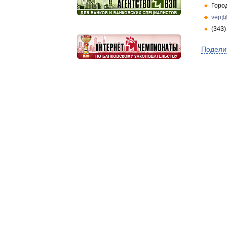
Горо
vep@
(343)
Подели