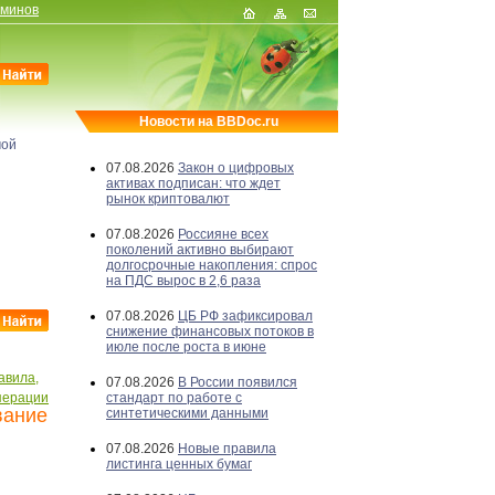
рминов
Новости на BBDoc.ru
мой
07.08.2026
Закон о цифровых
активах подписан: что ждет
рынок криптовалют
07.08.2026
Россияне всех
поколений активно выбирают
долгосрочные накопления: спрос
на ПДС вырос в 2,6 раза
07.08.2026
ЦБ РФ зафиксировал
снижение финансовых потоков в
июле после роста в июне
авила,
07.08.2026
В России появился
перации
стандарт по работе с
вание
синтетическими данными
07.08.2026
Новые правила
листинга ценных бумаг