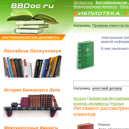
Литература
Внутрибанковские
Международные финансы
Обра
Например,
Проверка клиентов б
ВНУТРИБАНКОВСКИЕ ДОКУМЕНТЫ
Электронная би
важной информ
В чем заключаетс
Например,
агентский договор
Каталог
/
Библиотека Внутрибанк
порядок, регламенты
/
Разные
Регламент рассмотрен
клиентов
Номер: