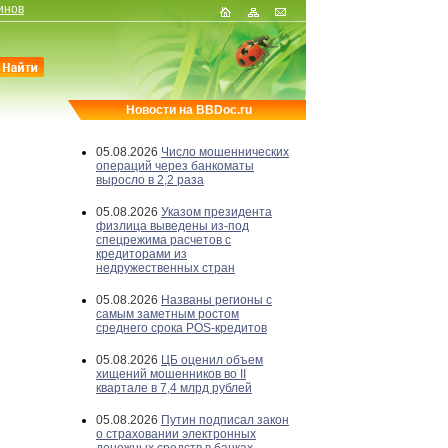
инов
Новости на BBDoc.ru
05.08.2026
Число мошеннических
операций через банкоматы
выросло в 2,2 раза
05.08.2026
Указом президента
физлица выведены из-под
спецрежима расчетов с
кредиторами из
недружественных стран
05.08.2026
Названы регионы с
самым заметным ростом
среднего срока POS-кредитов
05.08.2026
ЦБ оценил объем
хищений мошенников во II
квартале в 7,4 млрд рублей
05.08.2026
Путин подписал закон
о страховании электронных