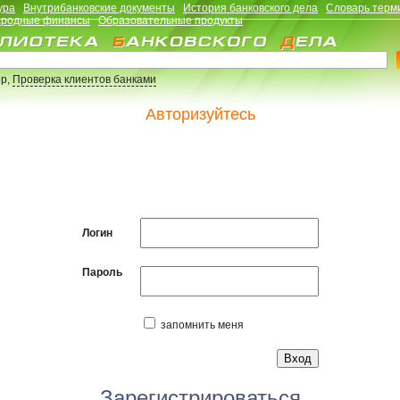
ура
Внутрибанковские документы
История банковского дела
Словарь терм
родные финансы
Образовательные продукты
р,
Проверка клиентов банками
Авторизуйтесь
Логин
Пароль
запомнить меня
Зарегистрироваться