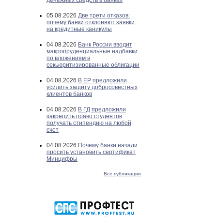
денежных средств в банках
05.08.2026
Две трети отказов:
почему банки отклоняют заявки
на кредитные каникулы
04.08.2026
Банк России вводит
макропруденциальные надбавки
по вложениям в
секьюритизированные облигации
04.08.2026
В ЕР предложили
усилить защиту добросовестных
клиентов банков
04.08.2026
В ГД предложили
закрепить право студентов
получать стипендию на любой
счет
04.08.2026
Почему банки начали
просить установить сертификат
Минцифры
Все публикации