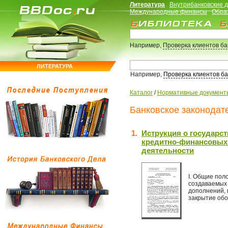
Литература
Внутрибанковские 
Международные финансы
Обра
Например,
Проверка клиентов б
ЛИТЕРАТУРА
Например,
Проверка клиентов б
Каталог
/
Нормативные документ
Банковское законодате
1.
Иструкция о государст
кредитно-финансовых 
деятельности
I. Общие пол
создаваемых 
дополнений, 
закрытие обо