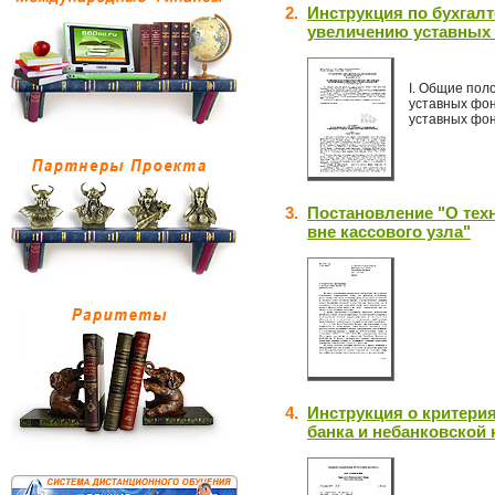
2.
Инструкция по бухгал
увеличению уставных
I. Общие пол
уставных фон
уставных фо
3.
Постановление "О тех
вне кассового узла"
4.
Инструкция о критерия
банка и небанковской