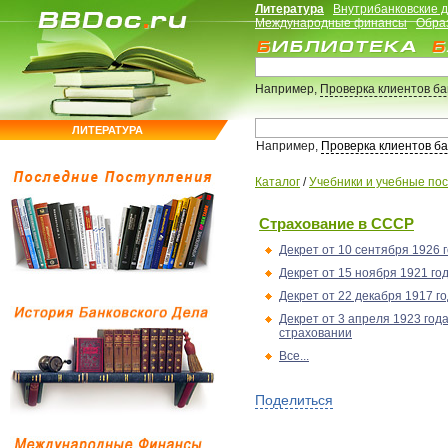
Литература
Внутрибанковские 
Международные финансы
Обра
Например,
Проверка клиентов б
ЛИТЕРАТУРА
Например,
Проверка клиентов б
Каталог
/
Учебники и учебные по
Страхование в СССР
Декрет от 10 сентября 1926 
Декрет от 15 ноября 1921 г
Декрет от 22 декабря 1917 г
Декрет от 3 апреля 1923 год
страховании
Все...
Поделиться