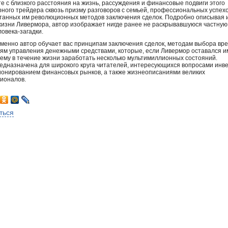
е с близкого расстояния на жизнь, рассуждения и финансовые подвиги этого
ного трейдера сквозь призму разговоров с семьей, профессиональных успехо
танных им революционных методов заключения сделок. Подробно описывая 
жизни Ливермора, автор изображает нигде ранее не раскрывавшуюся частную
ловека-загадки.
менно автор обучает вас принципам заключения сделок, методам выбора вр
иям управления денежными средствами, которые, если Ливермор оставался и
 ему в течение жизни заработать несколько мультимиллионных состояний.
редназначена для широкого круга читателей, интересующихся вопросами инв
ионированием финансовых рынков, а также жизнеописаниями великих
ионалов.
ться