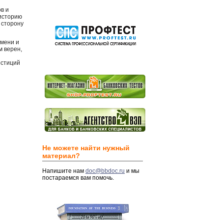
в и
историю
 сторону
емени и
м верен,
естиций
Не можете найти нужный
материал?
Напишите нам
doc@bbdoc.ru
и мы
постараемся вам помочь.