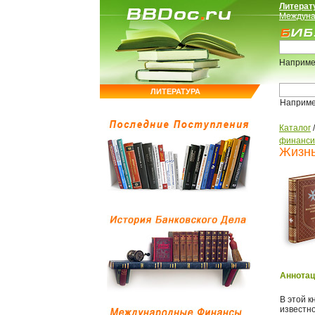
Литерат
Междуна
Наприме
ЛИТЕРАТУРА
Наприм
Каталог
финанси
Жизнь
Аннотац
В этой к
известн