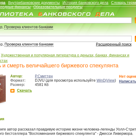
ура
Внутрибанковские документы
История банковского дела
Словарь терм
родные финансы
Образовательные продукты
р,
Проверка клиентов банками
ер,
Проверка клиентов банками
Расширенный поиск
/
Художественная и популярная литература о деньгах, банках, финансах и
стах
 и смерть величайшего биржевого спекулянта
Автор:
Р.Смиттен
Нет оцен
Формат:
DJVU (для просмотра используйте
WinDjView
)
Написать
Размер:
4581 Кб
Скачать
ия
ниге автор рассказал правдивую историю жизни человека-легенды Уолл-Стрит
ого бестселлера "Воспоминания биржевого спекулянта" - Джесси Ливермора.