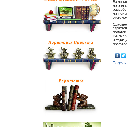
Взглянит
легендар
разрабо
личной 
этого че
Одновре
стратег
помогли
Книга п
и функц
професс
Подели