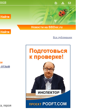
инов
Новости на BBDoc.ru
Все публикации
ки
 отзыв
а, героя