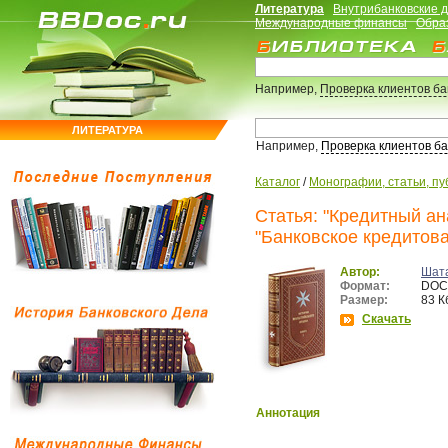
Литература
Внутрибанковские 
Международные финансы
Обра
Например,
Проверка клиентов б
ЛИТЕРАТУРА
Например,
Проверка клиентов б
Каталог
/
Монографии, статьи, пу
Статья: "Кредитный а
"Банковское кредитова
Автор:
Шата
Формат:
DOC
Размер:
83 К
Скачать
Аннотация