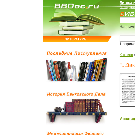
Литерат
Междуна
Наприме
ЛИТЕРАТУРА
Наприм
Каталог
"...З
Аннотац