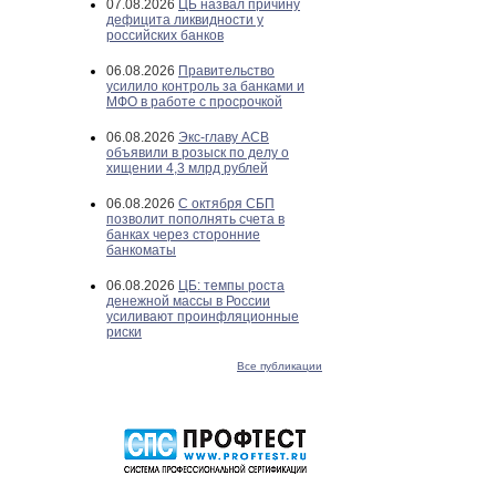
07.08.2026
ЦБ назвал причину
дефицита ликвидности у
российских банков
06.08.2026
Правительство
усилило контроль за банками и
МФО в работе с просрочкой
06.08.2026
Экс-главу АСВ
объявили в розыск по делу о
хищении 4,3 млрд рублей
06.08.2026
С октября СБП
позволит пополнять счета в
банках через сторонние
банкоматы
06.08.2026
ЦБ: темпы роста
денежной массы в России
усиливают проинфляционные
риски
Все публикации