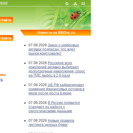
инов
Новости на BBDoc.ru
07.08.2026
Закон о цифровых
активах подписан: что ждет
рынок криптовалют
07.08.2026
Россияне всех
поколений активно выбирают
долгосрочные накопления: спрос
нки
на ПДС вырос в 2,6 раза
ть
07.08.2026
ЦБ РФ зафиксировал
снижение финансовых потоков в
июле после роста в июне
07.08.2026
В России появился
стандарт по работе с
синтетическими данными
07.08.2026
Новые правила
листинга ценных бумаг