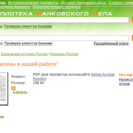
ура
Внутрибанковские документы
История банковского дела
Словарь терм
родные финансы
Образовательные продукты
р,
Проверка клиентов банками
ер,
Проверка клиентов банками
Расширенный поиск
/
Банковская история России
/
Банкиры России
акалены в нашей работе"
PDF (для просмотра используйте
Adobe Acrobat
Нет оце
Формат:
Reader
)
Написа
Размер:
196 Кб
отзыв
Скачать
ия