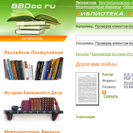
Литература
Внутрибанковские 
Международные финансы
Обра
Например,
Проверка клиентов б
ЛИТЕРАТУРА
Например,
Проверка клиентов б
Каталог
/
Банковская история Ро
Дорогами войны
Автор:
И.В. 
PDF 
Формат:
Read
Размер:
93 Кб
Скачать
Аннотация