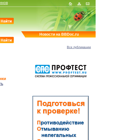
инов
Новости на BBDoc.ru
Все публикации
нки
ть