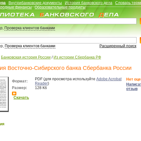
ура
Внутрибанковские документы
История банковского дела
Словарь терм
родные финансы
Образовательные продукты
р,
Проверка клиентов банками
ер,
Проверка клиентов банками
Расширенный поиск
/
Банковская история России
/
Из истории Сбербанка РФ
ия Восточно-Сибирского банка Сбербанка России
PDF (для просмотра используйте
Adobe Acrobat
Нет оце
Формат:
Reader
)
Написа
Размер:
128 Кб
отзыв
Скачать
ия