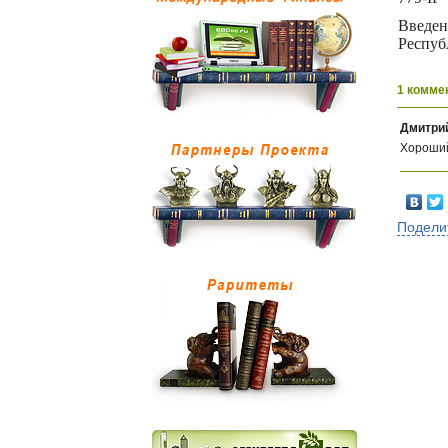
Введен
Респуб
1 комме
Дмитри
Хороший
Подели