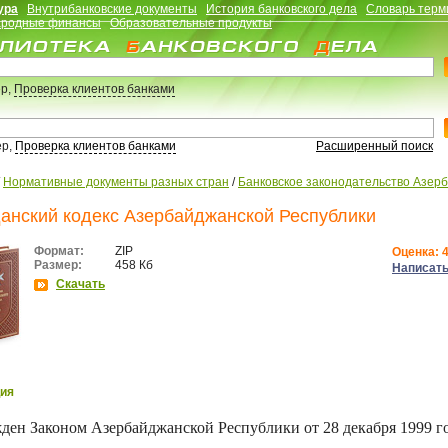
ура
Внутрибанковские документы
История банковского дела
Словарь терм
родные финансы
Образовательные продукты
р,
Проверка клиентов банками
ер,
Проверка клиентов банками
Расширенный поиск
/
Нормативные документы разных стран
/
Банковское законодательство Азер
анский кодекс Азербайджанской Республики
Формат:
ZIP
Оценка: 4
Размер:
458 Кб
Написать
Скачать
ия
ден Законом Азербайджанской Республики от 28 декабря 1999 г