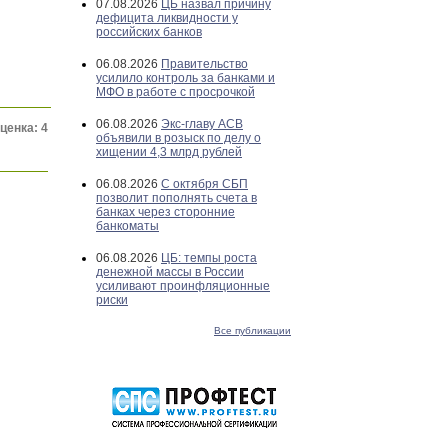
07.08.2026
ЦБ назвал причину
дефицита ликвидности у
российских банков
06.08.2026
Правительство
усилило контроль за банками и
МФО в работе с просрочкой
06.08.2026
Экс-главу АСВ
ценка: 4
объявили в розыск по делу о
хищении 4,3 млрд рублей
06.08.2026
С октября СБП
позволит пополнять счета в
банках через сторонние
банкоматы
06.08.2026
ЦБ: темпы роста
денежной массы в России
усиливают проинфляционные
риски
Все публикации