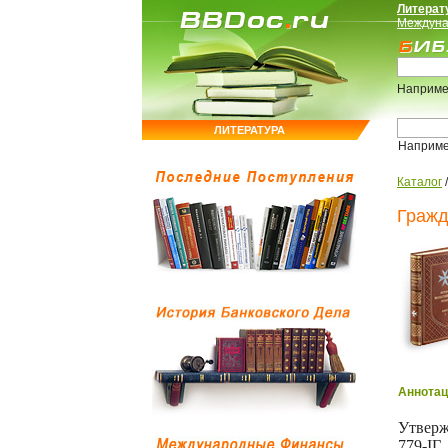
Литерат
Междуна
Наприме
ЛИТЕРАТУРА
Наприм
Каталог
Гражд
Аннотац
Утверж
779-IГ