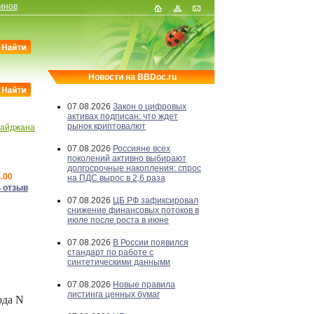
инов
Новости на BBDoc.ru
07.08.2026
Закон о цифровых
активах подписан: что ждет
рынок криптовалют
байджана
07.08.2026
Россияне всех
поколений активно выбирают
долгосрочные накопления: спрос
.00
на ПДС вырос в 2,6 раза
 отзыв
07.08.2026
ЦБ РФ зафиксировал
снижение финансовых потоков в
июле после роста в июне
07.08.2026
В России появился
стандарт по работе с
синтетическими данными
07.08.2026
Новые правила
листинга ценных бумаг
ода N