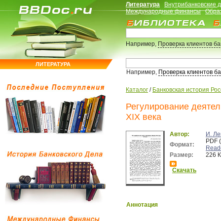
Литература
Внутрибанковские 
Международные финансы
Обра
Например,
Проверка клиентов б
ЛИТЕРАТУРА
Например,
Проверка клиентов б
Каталог
/
Банковская история Ро
Регулирование деятел
XIX века
Автор:
И. Л
PDF 
Формат:
Read
Размер:
226 
Скачать
Аннотация