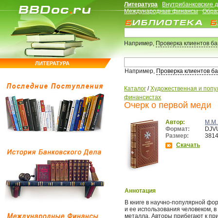
Литература
Внутрибанковские 
Международные финансы
Обра
Например,
Проверка клиентов б
ЛИТЕРАТУРА
Например,
Проверка клиентов б
Каталог
/
Художественная и попул
финансистах
Очерк о первой меди
Автор:
М.М
Формат:
DJVU
Размер:
3814
Скачать
Аннотация
В книге в научно-популярной фо
и ее использования человеком, в
металла. Авторы прибегают к пр