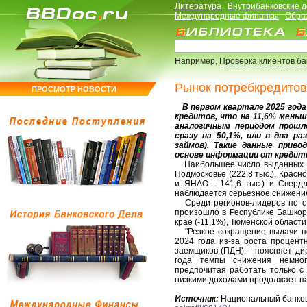
Литература
Внутрибанковские 
Международные финансы
Обра
Например,
Проверка клиентов б
Рынок потребкредитов
ПРОСМОТР НОВОСТИ
В первом квартале 2025 года 
кредитов, что на 11,6% меньш
аналогичным периодом прошло
сразу на 50,1%, или в два ра
займов). Такие данные прив
основе информации от кредит
Наибольшее число выданных кре
Подмосковье (222,8 тыс.), Красн
и ЯНАО - 141,6 тыс.) и Свердл
наблюдается серьезное снижение
Среди регионов-лидеров по об
произошло в Республике Башкорт
крае (-11,1%), Тюменской области 
"Резкое сокращение выдачи по
2024 года из-за роста процент
заемщиков (ПДН), - поясняет ди
года темпы снижения немног
предпочитая работать только с
низкими доходами продолжает па
Источник:
Национальный банко