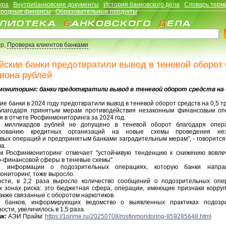
ура
Внутрибанковские документы
История банковского дела
Словарь терм
родные финансы
Образовательные продукты
р,
Проверка клиентов банками
йские банки предотвратили вывод в теневой оборот 
иона рублей
ониторинг: банки предотвратили вывод в теневой оборот средств на 
ие банки в 2024 году предотвратили вывод в теневой оборот средств на 0,5 
благодаря принятым мерам противодействия незаконным финансовым оп
я в отчете Росфинмониторинга за 2024 год.
т миллиардов рублей не допущено в теневой оборот благодаря опер
ированию кредитных организаций на новые схемы проведения нез
вых операций и предпринятым банками заградительным мерам", - говорится 
а.
м Росфинмониторинг отмечает "устойчивую тенденцию к снижению вовле
о-финансовой сферы в теневые схемы".
во информации о подозрительных операциях, которую банки напра
ониторинг, тоже выросло.
ости, в 2,2 раза выросло количество сообщений о подозрительных опе
х зонах риска: это бюджетная сфера, операции, имеющие признаки корру
также связанные с оборотом наркотиков.
 банков, информирующих ведомство о выявленных практиках подозр
ости, увеличилось в 1,5 раза.
к:
АЭИ Прайм:
https://1prime.ru/20250708/rosfinmonitoring-859285648.html