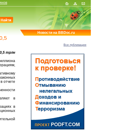
инов
Новости на BBDoc.ru
0,5
Все публикации
0,5 трлн
триллиона
ерациям,
ативному
аконных
в отчете
ченности
вляют в
рациях в
пционных
ительной