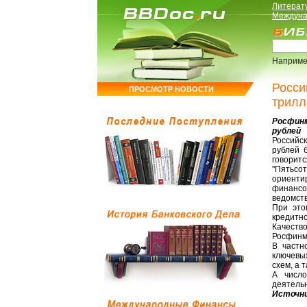
Литерат
Междуна
Наприме
Росси
ПРОСМОТР НОВОСТИ
трилл
Росфинм
рублей
Российск
рублей 
говоритс
"Пятьсо
ориент
финансо
ведомств
При это
кредитн
Качест
Росфинм
В частн
ключевы
схем, а 
А число
деятельн
Источни