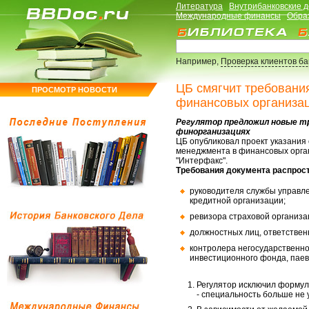
Литература
Внутрибанковские 
Международные финансы
Обра
Например,
Проверка клиентов б
ЦБ смягчит требовани
ПРОСМОТР НОВОСТИ
финансовых организа
Регулятор предложил новые т
финорганизациях
ЦБ опубликовал проект указания 
менеджмента в финансовых орга
"Интерфакс".
Требования документа распрос
руководителя службы управле
кредитной организации;
ревизора страховой организа
должностных лиц, ответствен
контролера негосударственн
инвестиционного фонда, паев
Регулятор исключил формул
- специальность больше не 