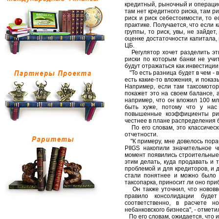
кредитный, рыночный и операцио
там нет кредитного риска, там р
риск и риск себестоимости, то е
практике. Получается, что если 
группы, то риск, увы, не зайде
оценке достаточности капитала,
ЦБ.
Регулятор хочет разделить эти
риски по которым банки не учи
будут отражаться как инвестиции
"То есть разница будет в чем - в
есть какие-то вложения, и показ
Например, если там таксомотор
покажет это на своем балансе, 
например, что он вложил 100 мл
быть хуже, потому что у нас
повышенные коэффициенты риск
честнее в плане распределения ба
По его словам, это классическ
отчетности.
"К примеру, мне довелось пора
PIIGS накопили значительное ч
момент появились строительные п
этим делать, куда продавать и 
проблемой и для кредиторов, и 
стали понятнее и можно было п
таксопарка, приносит ли оно приб
Он также уточнил, что нововв
правило консолидации будет
соответственно, в расчете н
небанковского бизнеса", - отмет
По его словам, ожидается, что и