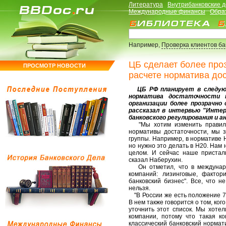
Литература
Внутрибанковские 
Международные финансы
Обра
Например,
Проверка клиентов б
ЦБ сделает более про
ПРОСМОТР НОВОСТИ
расчете норматива до
ЦБ РФ планирует в следующ
норматива достаточности 
организации более прозрачно
рассказал в интервью "Инте
банковского регулирования и 
"Мы хотим изменить правила 
нормативы достаточности, мы з
группы. Например, в нормативе 
но нужно это делать в Н20. Нам н
целом. И сейчас наше присталь
сказал Наберухин.
Он отметил, что в международ
компаний: лизинговые, фактор
банковский бизнес". Все, что н
нельзя.
"В России же есть положение 72
В нем также говорится о том, ко
уточнить этот список. Мы хоте
компании, потому что такая ко
классический банковский нормати