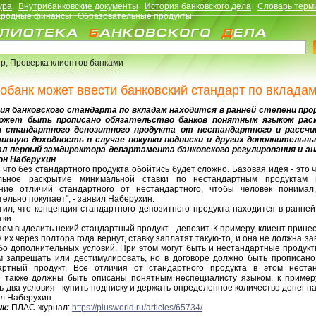
ура
Внутрибанковские документы
История банковского дела
Словарь терм
родные финансы
Образовательные продукты
р,
Проверка клиентов банками
обанк может ввести банковский стандарт по вклада
ия банковского стандарта по вкладам находится в ранней степени про
может быть прописано обязательство банков понятным языком рас
я стандартного депозитного продукта от нестандартного и рассч
вную доходность в случае покупки подписки и других дополнительны
ал первый замдиректора департамента банковского регулирования и а
н Наберухин
.
 что без стандартного продукта обойтись будет сложно. Базовая идея - это 
льное раскрытие минимальной ставки по нестандартным продуктам
ние отличий стандартного от нестандартного, чтобы человек понимал
ельно покупает", - заявил Наберухин.
тил, что концепция стандартного депозитного продукта находится в ранней
ки.
ем выделить некий стандартный продукт - депозит. К примеру, клиент принес
у их через полтора года вернут, ставку заплатят такую-то, и она не должна за
ибо дополнительных условий. При этом могут быть и нестандартные продукт
м запрещать или дестимулировать, но в договоре должно быть прописано,
артный продукт. Все отличия от стандартного продукта в этом неста
е также должны быть описаны понятным неспециалисту языком, к примеру
ь два условия - купить подписку и держать определенное количество денег на 
л Наберухин.
к:
ПЛАС-журнал:
https://plusworld.ru/articles/65734/