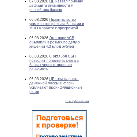
07.08.2026
ЦБ назвал причину
дефицита ликвидности у
российских банков
06.08.2026
Правительство
усилило контроль за банками и
МФО в работе с просрочкой
06.08.2026
Экс-главу АСВ
объявили в розыск по делу о
хищении 4,3 млрд рублей
06.08.2026
С октября СБП
позволит пополнять счета в
банках через сторонние
банкоматы
06.08.2026
ЦБ: темпы роста
денежной массы в России
усиливают проинфляционные
риски
Все публикации