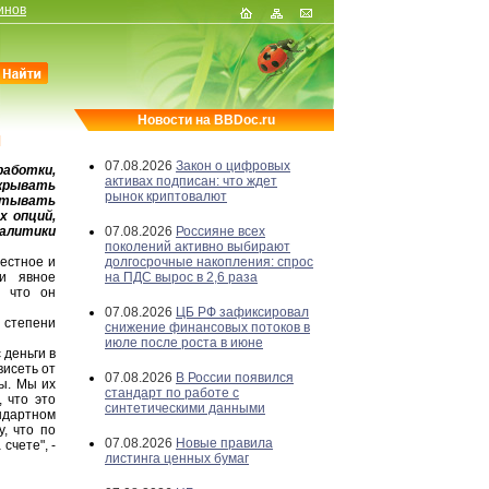
инов
Новости на BBDoc.ru
м
07.08.2026
Закон о цифровых
работки,
активах подписан: что ждет
крывать
рынок криптовалют
итывать
х опций,
налитики
07.08.2026
Россияне всех
поколений активно выбирают
честное и
долгосрочные накопления: спрос
 и явное
на ПДС вырос в 2,6 раза
, что он
07.08.2026
ЦБ РФ зафиксировал
 степени
снижение финансовых потоков в
июле после роста в июне
 деньги в
висеть от
07.08.2026
В России появился
ы. Мы их
стандарт по работе с
 что это
синтетическими данными
ндартном
, что по
07.08.2026
Новые правила
счете", -
листинга ценных бумаг