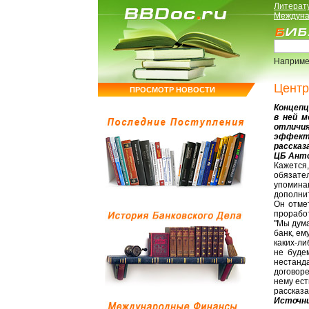
Литерат
Междуна
Наприме
Центр
ПРОСМОТР НОВОСТИ
Концепц
в ней 
отличи
эффекти
рассказ
ЦБ Анто
Кажется,
обязате
упомина
дополнит
Он отме
проработ
"Мы дума
банк, ем
каких-л
не буде
нестанд
договор
нему ест
рассказа
Источни