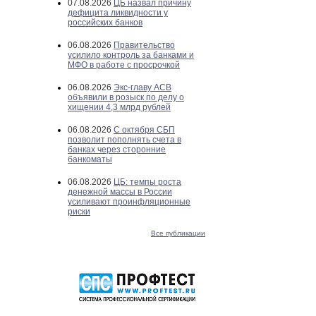
07.08.2026
ЦБ назвал причину
дефицита ликвидности у
российских банков
06.08.2026
Правительство
усилило контроль за банками и
МФО в работе с просрочкой
06.08.2026
Экс-главу АСВ
объявили в розыск по делу о
хищении 4,3 млрд рублей
06.08.2026
С октября СБП
позволит пополнять счета в
банках через сторонние
банкоматы
06.08.2026
ЦБ: темпы роста
денежной массы в России
усиливают проинфляционные
риски
Все публикации