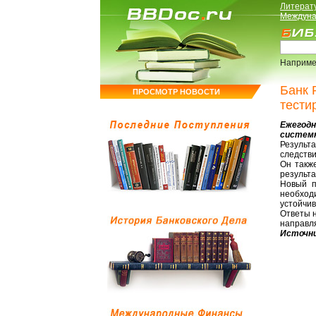
Литерат
Междуна
Наприме
Банк 
ПРОСМОТР НОВОСТИ
тести
Ежегодн
системн
Результ
следстви
Он такж
результа
Новый п
необход
устойчив
Ответы н
направля
Источни