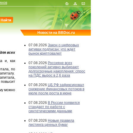
инов
Новости на BBDoc.ru
07.08.2026
Закон о цифровых
активах подписан: что ждет
для всех
рынок криптовалют
а и, как
07.08.2026
Россияне всех
поколений активно выбирают
тала, по
долгосрочные накопления: спрос
апиталу.
на ПДС вырос в 2,6 раза
апитала,
 повысит
07.08.2026
ЦБ РФ зафиксировал
снижение финансовых потоков в
ему можно
июле после роста в июне
07.08.2026
В России появился
стандарт по работе с
синтетическими данными
07.08.2026
Новые правила
листинга ценных бумаг