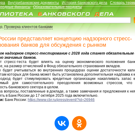
ура
Внутрибанковские документы
История банковского дела
Словарь терм
родные финансы
Образовательные продукты
р,
Проверка клиентов банками
России представляет концепцию надзорного стресс-
рования банков для обсуждения с рынком
ое надзорное стресс-тестирование с 2028 года станет обязательным 
о значимых банков.
ат стресс-теста будет влиять на оценку экономического положения банк
е, на размер отчислений в Фонд обязательного страхования вкладов.
е будет учитываться во внутренних процедурах оценки достаточности капи
там которых для банка может быть установлена дополнительная надбавка к к
одход будет стимулировать кредитные организации накапливать запас к
имый для самостоятельного преодоления возможных стрессов, что
ость банковского сектора в целом.
а вопросы, поставленные в докладе, а также замечания и предложения к н
ть в Банк России до 17 октября 2025 года включительно.
к:
Банк России:
https://www.cbr.ru/press/event/?id=26946