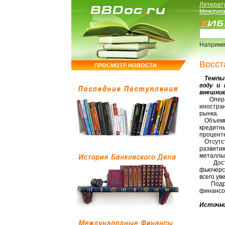
Литерат
Междуна
Наприме
Восст
ПРОСМОТР НОВОСТИ
Темпы р
году и 
внешние
Операци
иностра
рынка.
Объемы 
кредитн
процентн
Отсутст
развити
металлы
Достат
фьючерс
всего ув
Подробн
финансо
Источни