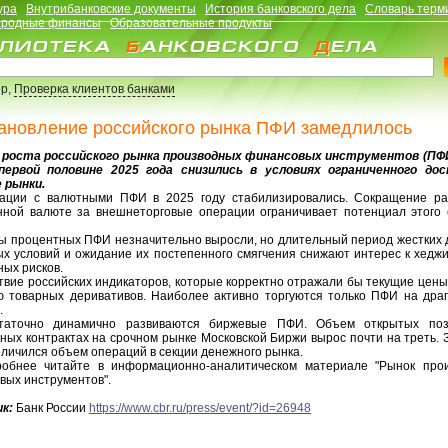
ура
Внутрибанковские документы
История банковского дела
Словарь терм
родные финансы
Образовательные продукты
р,
Проверка клиентов банками
ановление российского рынка ПФИ замедлилось
оста российского рынка производных финансовых инструментов (ПФИ
первой половине 2025 года снизились в условиях ограниченного до
 рынки.
и с валютными ПФИ в 2025 году стабилизировались. Сокращение ра
нной валюте за внешнеторговые операции ограничивает потенциал этого 
процентных ПФИ незначительно выросли, но длительный период жестких 
ых условий и ожидание их постепенного смягчения снижают интерес к хедж
ых рисков.
вие российских индикаторов, которые корректно отражали бы текущие цены
ю товарных деривативов. Наиболее активно торгуются только ПФИ на дра
.
очно динамично развиваются биржевые ПФИ. Объем открытых поз
ных контрактах на срочном рынке Московской Биржи вырос почти на треть. 
еличился объем операций в секции денежного рынка.
ее читайте в информационно-аналитическом материале "Рынок про
вых инструментов".
к:
Банк России
https://www.cbr.ru/press/event/?id=26948