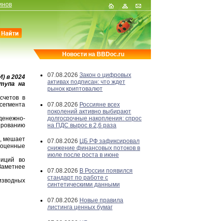
инов
Новости на BBDoc.ru
07.08.2026
Закон о цифровых
) в 2024
активах подписан: что ждет
ступа на
рынок криптовалют
счетов в
сегмента
07.08.2026
Россияне всех
поколений активно выбирают
денежно-
долгосрочные накопления: спрос
ированию
на ПДС вырос в 2,6 раза
, мешает
07.08.2026
ЦБ РФ зафиксировал
гоценные
снижение финансовых потоков в
июле после роста в июне
иций во
Заметнее
07.08.2026
В России появился
стандарт по работе с
изводных
синтетическими данными
07.08.2026
Новые правила
листинга ценных бумаг