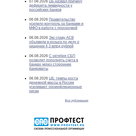
07.08.2026
ЦБ назвал причину
дефицита ликвидности у
российских банков
06.08.2026
Правительство
усилило контроль за банками и
МФО в работе с просрочкой
06.08.2026
Экс-главу АСВ
объявили в розыск по делу о
хищении 4,3 млрд рублей
06.08.2026
С октября СБП
позволит пополнять счета в
банках через сторонние
банкоматы
06.08.2026
ЦБ: темпы роста
денежной массы в России
усиливают проинфляционные
риски
Все публикации