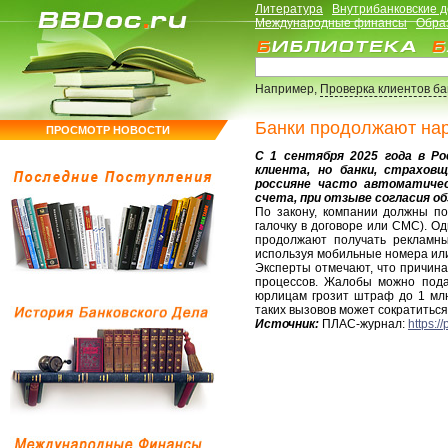
Литература
Внутрибанковские 
Международные финансы
Обра
Например,
Проверка клиентов б
Банки продолжают нар
ПРОСМОТР НОВОСТИ
С 1 сентября 2025 года в Ро
клиента, но банки, страхов
россияне часто автоматиче
счета, при отзыве согласия о
По закону, компании должны по
галочку в договоре или СМС). О
продолжают получать рекламны
используя мобильные номера или
Эксперты отмечают, что причин
процессов. Жалобы можно подат
юрлицам грозит штраф до 1 млн
таких вызовов может сократиться
Источник:
ПЛАС-журнал:
https:/