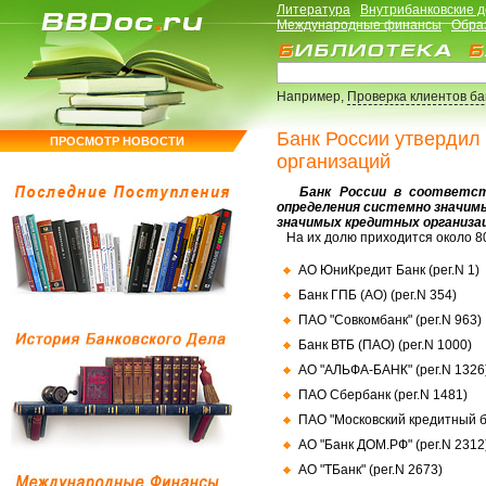
Литература
Внутрибанковские 
Международные финансы
Обра
Например,
Проверка клиентов б
Банк России утвердил
ПРОСМОТР НОВОСТИ
организаций
Банк России в соответстви
определения системно значим
значимых кредитных организа
На их долю приходится около 80
АО ЮниКредит Банк (рег.N 1)
Банк ГПБ (АО) (рег.N 354)
ПАО "Совкомбанк" (рег.N 963)
Банк ВТБ (ПАО) (рег.N 1000)
АО "АЛЬФА-БАНК" (рег.N 1326
ПАО Сбербанк (рег.N 1481)
ПАО "Московский кредитный ба
АО "Банк ДОМ.РФ" (рег.N 2312
АО "ТБанк" (рег.N 2673)