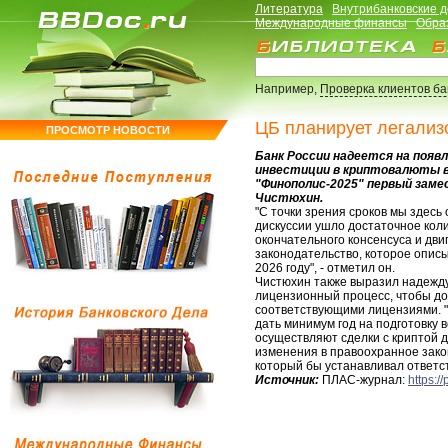
Литература
Внутрибанковские 
Международные финансы
Обра
Например,
Проверка клиентов б
ЦБ планирует легализо
ПРОСМОТР НОВОСТИ
Банк России надеется на появ
инвестиции в криптовалюты в 
"Финополис-2025" первый зам
Чистюхин.
"С точки зрения сроков мы здесь
дискуссии ушло достаточное коли
окончательного консенсуса и дви
законодательство, которое опис
2026 году", - отметил он.
Чистюхин также выразил надежду
лицензионный процесс, чтобы до
соответствующими лицензиями. "И
дать минимум год на подготовку в
осуществляют сделки с криптой д
изменения в правоохранное зако
который бы устанавливал ответст
Источник:
ПЛАС-журнал:
https:/